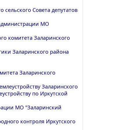
о сельского Совета депутатов
 администрации МО
ого комитета Заларинского
стики Заларинского района
омитета Заларинского
землеустройству Заларинского
еустройству по Иркутской
трации МО "Заларинский
одного контроля Иркутского