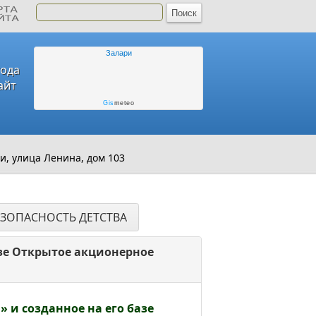
Залари
года
айт
Gis
meteo
и, улица Ленина, дом 103
ЕЗОПАСНОСТЬ ДЕТСТВА
азе Открытое акционерное
 и созданное на его базе