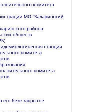
полнительного комитета
нистрации МО "Заларинский
аларинского района
ьских обществ
РБ)
пидемиологическая станция
тельного комитета
атов
образования
сполнительного комитета
атов
 его безе закрытое