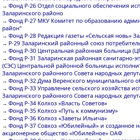
Фонд Р-26 Отдел социального обеспечения ис
→
Заларинского районо
Фонд Р-27 МКУ Комитет по образованию адми
→
район"
Фонд Р-28 Редакция газеты «Сельская новь» З
→
Р-29 Заларинский районный союз потребител
→
Фонд Р-30 Центральная районная больница (Ц
→
Фонд Р-31 Заларинская районная санитарно-э
→
(СЭС) Центральной районной больницы исполни
Заларинского районного Совета народных депут
Фонд Р-32 Дума Веренского муниципального 
→
Фонд Р-33 Управление сельского хозяйства и
→
Заларинского районного Совета народных депут
Фонд Р-34 Колхоз «Власть Советов»
→
Фонд Р-35 Колхоз «Путь к коммунизму»
→
Фонд Р-36 Колхоз «Заветы Ильича»
→
Фонд Р-37 Совхоз «Юбилейный» и созданное на
→
акционерное общество «Юбилейное» ОАФ