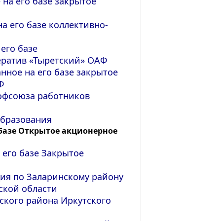
 на его базе закрытое
а его базе коллективно-
его базе
ератив «Тыретский» ОАФ
нное на его базе закрытое
Ф
офсоюза работников
образования
 базе Открытое акционерное
 его базе Закрытое
ция по Заларинскому району
ской области
ского района Иркутского