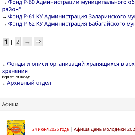
Фонд Р-60 Администрации муниципального об
→
район"
Фонд Р-61 КУ Администрация Заларинского м
→
Фонд Р-62 КУ Администрация Бабагайского м
→
→
⇒
1
2
|
Фонды и описи организаций хранящихся в арх
←
хранения
Вернуться назад:
Архивный отдел
←
Афиша
|
Афиша День молодёжи 20
24 июня 2025 года