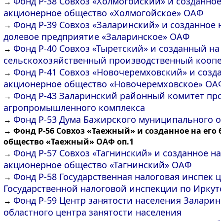
Фонд Р-38 Совхоз «Холмогойский» и созданное
→
акционерное общество «Холмогойское» ОАФ
Фонд Р-39 Совхоз «Заларинский» и созданное н
→
долевое предприятие «Заларинское» ОАФ
Фонд Р-40 Совхоз «Тыретский» и созданный на 
→
сельскохозяйственный производственный кооп
Фонд Р-41 Совхоз «Новочеремховский» и созда
→
акционерное общество «Новочеремховское» ОА
Фонд Р-43 Заларинский районный комитет пр
→
агропромышленного комплекса
Фонд Р-53 Дума Бажирского муниципального 
→
→
Фонд Р-56 Совхоз «Таежный» и созданное на его
общество «Таежный» ОАФ оп.1
Фонд Р-57 Совхоз «Тагнинский» и созданное на
→
акционерное общество «Тагнинский» ОАФ
Фонд Р-58 Государственная налоговая инспек 
→
Государственной налоговой инспекции по Иркут
Фонд Р-59 Центр занятости населения Заларин
→
областного центра занятости населения