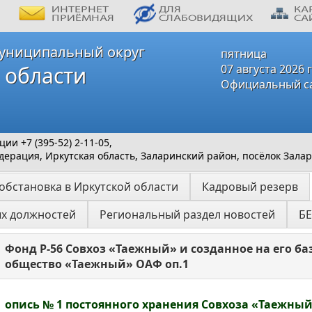
униципальный округ
пятница
 области
07 августа 2026 
Официальный с
и +7 (395-52) 2-11-05,
ерация, Иркутская область, Заларинский район, посёлок Залар
обстановка в Иркутской области
Кадровый резерв
ых должностей
Региональный раздел новостей
Б
Фонд Р-56 Совхоз «Таежный» и созданное на его б
общество «Таежный» ОАФ оп.1
опись № 1 постоянного хранения Совхоза «Таежный»