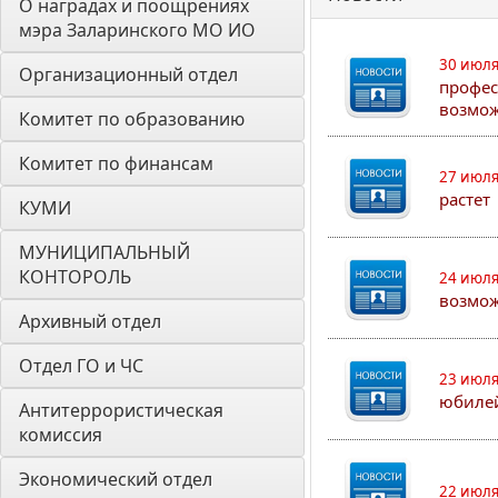
О наградах и поощрениях 
мэра Заларинского МО ИО
30 июля
Организационный отдел
профес
возмож
Комитет по образованию
Комитет по финансам
27 июля
растет
КУМИ
МУНИЦИПАЛЬНЫЙ 
КОНТОРОЛЬ
24 июля
возмож
Архивный отдел
Отдел ГО и ЧС
23 июля
юбилей
Антитеррористическая 
комиссия
Экономический отдел
22 июля