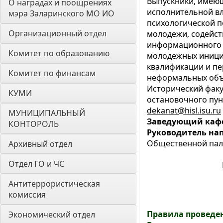
Выпускники, имеющ
О наградах и поощрениях 
исполнительной вл
мэра Заларинского МО ИО
психологической п
Организационный отдел
молодежи, содейст
информационного 
Комитет по образованию
молодежных инициа
квалификации и пе
Комитет по финансам
неформальных объе
Исторический факу
КУМИ
остановочного пун
dekanat
@
hisl
.
isu
.
ru
МУНИЦИПАЛЬНЫЙ 
Заведующий каф
КОНТОРОЛЬ
Руководитель на
Общественной пала
Архивный отдел
Отдел ГО и ЧС
Антитеррористическая 
комиссия
Правила проведе
Экономический отдел