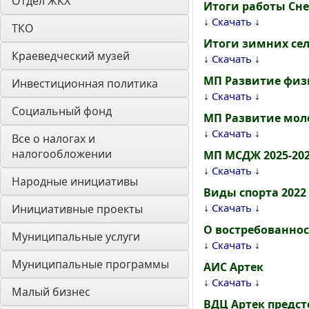
Отдел ЖКХ
Итоги работы Сне
↓
↓
Скачать
ТКО
Итоги зимних сел
Краеведческий музей
↓
↓
Скачать
МП Развитие физи
Инвестиционная политика
↓
↓
Скачать
Социальный фонд
МП Развитие мол
↓
↓
Скачать
Все о налогах и 
налогообложении
МП МСДЖ 2025-20
↓
↓
Скачать
Народные инициативы
Виды спорта 2022
↓
↓
Скачать
Инициативные проекты
О востребованнос
Муниципальные услуги
↓
↓
Скачать
Муниципальные программы
АИС Артек
↓
↓
Скачать
Малый бизнес
ВДЦ Артек предст