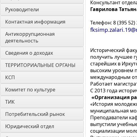
Консультант отдел
Гаврилова Татья
Руководители
Контактная информация
Телефон: 8 (395 52) 
fksimp.zalari.19@
Антикоррупционная 
деятельность
Исторический факу
Сведения о доходах
получить лучшее г
старейших в Иркут
ТЕРРИТОРИАЛЬНЫЕ ОРГАНЫ
высоким уровнем п
международным отн
КСП
Работает магистра
Комитет по культуре
С 2013 года истор
«Организация р
ТИК
«История молодежн
муниципальная мол
Потребительский рынок
Преподаватели каф
выпустили учебны
Юридический отдел
социализации моло