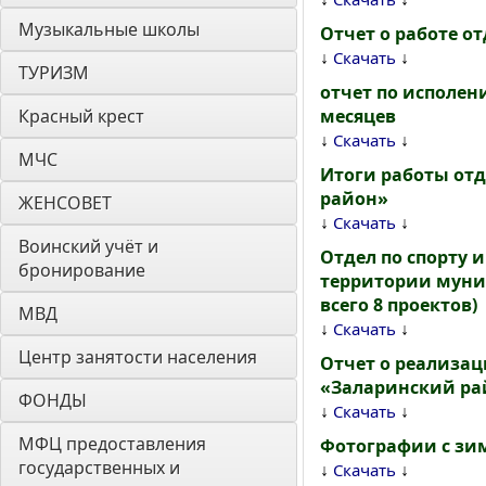
Музыкальные школы
Отчет о работе от
↓
↓
Скачать
ТУРИЗМ
отчет по исполе
Красный крест
месяцев
↓
↓
Скачать
МЧС
Итоги работы отд
район»
ЖЕНСОВЕТ
↓
↓
Скачать
Воинский учёт и 
Отдел по спорту 
бронирование
территории муниц
всего 8 проектов)
МВД
↓
↓
Скачать
Центр занятости населения
Отчет о реализа
«Заларинский рай
ФОНДЫ
↓
↓
Скачать
МФЦ предоставления 
Фотографии с зимн
государственных и 
↓
↓
Скачать