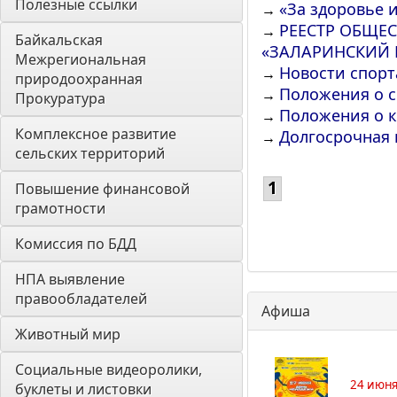
Полезные ссылки
«За здоровье 
→
РЕЕСТР ОБЩЕ
→
Байкальская 
«ЗАЛАРИНСКИЙ 
Межрегиональная 
Новости спорт
→
природоохранная 
Положения о 
→
Прокуратура
Положения о к
→
Комплексное развитие 
Долгосрочная 
→
сельских территорий
1
Повышение финансовой 
грамотности
Комиссия по БДД
НПА выявление 
правообладателей
Афиша
Животный мир
Социальные видеоролики, 
24 июня
буклеты и листовки