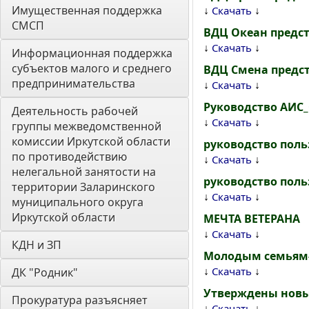
Имущественная поддержка 
↓
↓
Скачать
СМСП
ВДЦ Океан предст
↓
↓
Скачать
Информационная поддержка 
субъектов малого и среднего 
ВДЦ Смена предст
предпринимательства
↓
↓
Скачать
Руководство АИС
Деятельность рабочей 
↓
↓
Скачать
группы межведомственной 
комиссии Иркутской области 
руководство поль
по противодействию 
↓
↓
Скачать
нелегальной занятости на 
руководство поль
территории Заларинского 
↓
↓
Скачать
муниципального округа 
Иркутской области
МЕЧТА ВЕТЕРАНА
↓
↓
Скачать
КДН и ЗП
Молодым семьям-д
↓
↓
Скачать
ДК "Родник"
Утверждены новые
Прокуратура разъясняет
↓
↓
Скачать