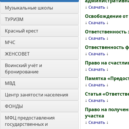
административная
↓
↓
Скачать
Музыкальные школы
Освобождение от 
ТУРИЗМ
↓
↓
Скачать
Красный крест
Ответственность 
↓
↓
Скачать
МЧС
Отвественность 
↓
↓
ЖЕНСОВЕТ
Скачать
Право на счастли
Воинский учёт и 
↓
↓
Скачать
бронирование
Памятка «Предос
МВД
↓
↓
Скачать
Статья «Ответств
Центр занятости населения
↓
↓
Скачать
ФОНДЫ
Право на получе
участка
МФЦ предоставления 
↓
↓
Скачать
государственных и 