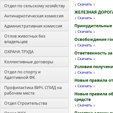
↓
↓
Скачать
Отдел по сельскому хозяйству
ЖЕЛЕЗНАЯ ДОРОГА
Антинаркотическая комиссия
↓
↓
Скачать
Принудительные 
Административная комиссия
↓
↓
Скачать
Отлов животных без 
Освобождение гос
владельцев
↓
↓
Скачать
ОХРАНА ТРУДА
Ответвенность з
↓
↓
Скачать
Коллективные договоры
Условия получени
Отдел по спорту и 
↓
↓
Скачать
Адаптивной ФК
Новые правила от
↓
↓
Скачать
Профилактика ВИЧ, СПИД на 
рабочем месте
Новые правила об
средств
Отдел Строительства
↓
↓
Скачать