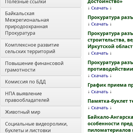
достоинство»
Полезные ссылки
↓
↓
Скачать
Байкальская 
Прокуратура разъ
Межрегиональная 
↓
↓
Скачать
природоохранная 
Прокуратура
Прокуратура раз
строительства, в
Комплексное развитие 
Иркутской област
сельских территорий
↓
↓
Скачать
Прокуратура разъя
Повышение финансовой 
противодействии
грамотности
↓
↓
Скачать
Комиссия по БДД
График приема п
↓
↓
Скачать
НПА выявление 
правообладателей
Памятка-буклет 
↓
↓
Скачать
Животный мир
Байкало-Ангарска
особенности пред
Социальные видеоролики, 
пиломатериалов и
буклеты и листовки