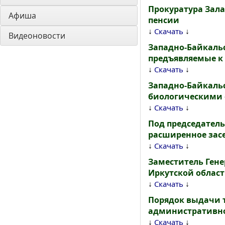
Прокуратура Зал
Афиша
пенсии
↓
↓
Скачать
Видеоновости
Западно-Байкаль
предъявляемые к 
↓
↓
Скачать
Западно-Байкаль
биологическими
↓
↓
Скачать
Под председатель
расширенное зас
↓
↓
Скачать
Заместитель Ген
Иркутской облас
↓
↓
Скачать
Порядок выдачи 
административно
↓
↓
Скачать