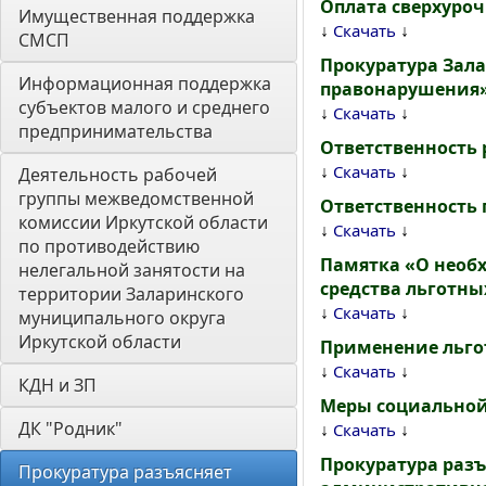
Оплата сверхуро
Имущественная поддержка 
↓
↓
Скачать
СМСП
Прокуратура Зала
Информационная поддержка 
правонарушения
субъектов малого и среднего 
↓
↓
Скачать
предпринимательства
Ответственность 
↓
↓
Скачать
Деятельность рабочей 
группы межведомственной 
Ответственность п
комиссии Иркутской области 
↓
↓
Скачать
по противодействию 
Памятка «О необ
нелегальной занятости на 
средства льготны
территории Заларинского 
↓
↓
Скачать
муниципального округа 
Иркутской области
Применение льго
↓
↓
Скачать
КДН и ЗП
Меры социальной
ДК "Родник"
↓
↓
Скачать
Прокуратура разъ
Прокуратура разъясняет