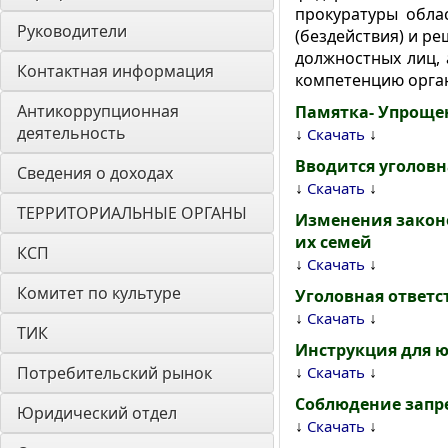
прокуратуры обла
Руководители
(бездействия) и р
должностных лиц, 
Контактная информация
компетенцию орга
Антикоррупционная 
Памятка- Упрощен
деятельность
↓
↓
Скачать
Вводится уголовн
Сведения о доходах
↓
↓
Скачать
ТЕРРИТОРИАЛЬНЫЕ ОРГАНЫ
Изменения закон
их семей
КСП
↓
↓
Скачать
Комитет по культуре
Уголовная ответс
↓
↓
Скачать
ТИК
Инструкция для 
↓
↓
Потребительский рынок
Скачать
Соблюдение запр
Юридический отдел
↓
↓
Скачать