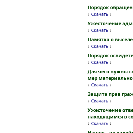
Порядок обращен
↓
↓
Скачать
Ужесточение адм
↓
↓
Скачать
Памятка о высел
↓
↓
Скачать
Порядок освидет
↓
↓
Скачать
Для чего нужны с
мер материально
↓
↓
Скачать
Защита прав гра
↓
↓
Скачать
Ужесточение отве
находящимся в со
↓
↓
Скачать
Нашел – не радуйс