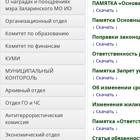
О наградах и поощрениях 
ПАМЯТКА «Основа
мэра Заларинского МО ИО
↓
↓
Скачать
Памятка Основны
Организационный отдел
↓
↓
Скачать
Комитет по образованию
Поправки законод
↓
↓
Скачать
Комитет по финансам
Ответственность 
КУМИ
↓
↓
Скачать
Памятка Запрет 
МУНИЦИПАЛЬНЫЙ 
↓
↓
КОНТОРОЛЬ
Скачать
Об изменении ср
Архивный отдел
↓
↓
Скачать
Отдел ГО и ЧС
Изменения жилищ
↓
↓
Скачать
Антитеррористическая 
Памятка «Ответст
комиссия
↓
↓
Скачать
Экономический отдел
Статья обязаннос