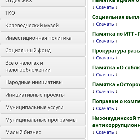
Памятка админ от
Отдел ЖКХ
↓
↓
Скачать
ТКО
Социальная выпл
↓
↓
Скачать
Краеведческий музей
Памятка по ИТТ 
Инвестиционная политика
↓
↓
Скачать
Социальный фонд
Прокуратура раз
↓
↓
Скачать
Все о налогах и 
Памятка «О собл
налогообложении
↓
↓
Скачать
Народные инициативы
Памятка «Остор
↓
↓
Скачать
Инициативные проекты
Поправки о комп
Муниципальные услуги
↓
↓
Скачать
Нижнеудинской т
Муниципальные программы
антикоррупционн
↓
↓
Малый бизнес
Скачать