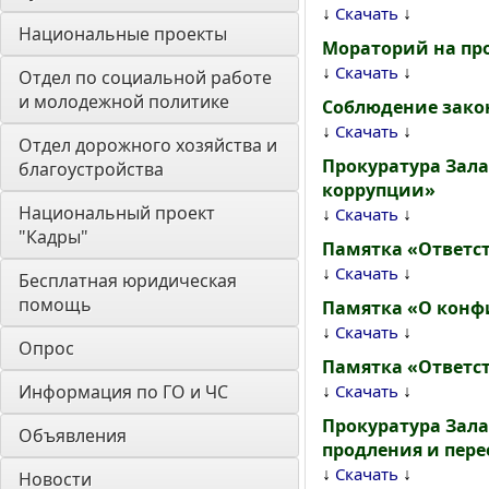
↓
↓
Скачать
Национальные проекты
Мораторий на про
↓
↓
Скачать
Отдел по социальной работе 
и молодежной политике
Соблюдение зако
↓
↓
Скачать
Отдел дорожного хозяйства и 
Прокуратура Зала
благоустройства
коррупции»
Национальный проект 
↓
↓
Скачать
"Кадры"
Памятка «Ответс
↓
↓
Скачать
Бесплатная юридическая 
помощь
Памятка «О конф
↓
↓
Скачать
Опрос
Памятка «Ответс
↓
↓
Информация по ГО и ЧС
Скачать
Прокуратура Зала
Объявления
продления и пер
↓
↓
Скачать
Новости