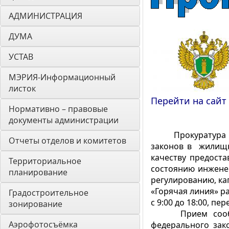
АДМИНИСТРАЦИЯ
ДУМА 
УСТАВ
МЭРИЯ-Информационный 
листок
Перейти на сайт
Нормативно – правовые 
документы администрации
Прокуратура Ирку
Отчеты отделов и комитетов
законов в жилищн
качеству предост
Территориальное 
состоянию инжене
планирование
регулированию, ка
«Горячая линия» ра
Градостроительное 
с 9:00 до 18:00, пер
зонирование
Прием сообщени
Аэрофотосъёмка
федерального зак