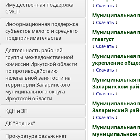
Имущественная поддержка 
↓
↓
Скачать
СМСП
Муниципальная п
↓
↓
Скачать
Информационная поддержка 
субъектов малого и среднего 
Муниципальная п
предпринимательства
ггавгуст
↓
↓
Скачать
Деятельность рабочей 
Муниципальная п
группы межведомственной 
укрепление обще
комиссии Иркутской области 
↓
↓
Скачать
по противодействию 
нелегальной занятости на 
Муниципальная п
территории Заларинского 
Заларинском район
муниципального округа 
↓
↓
Скачать
Иркутской области
Муниципальная п
Заларинский район
КДН и ЗП
↓
↓
Скачать
ДК "Родник"
Муниципальная п
муниципальном об
Прокуратура разъясняет