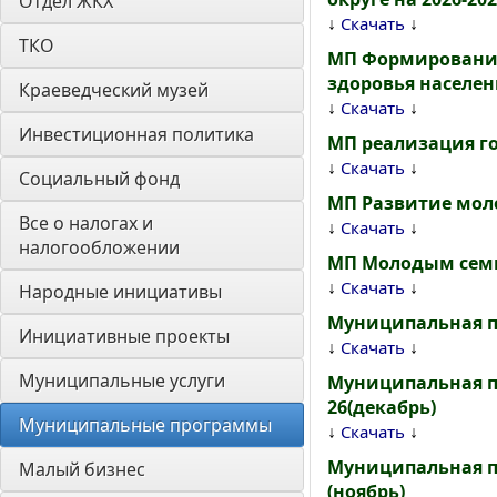
Отдел ЖКХ
↓
↓
Скачать
ТКО
МП Формирование
здоровья населен
Краеведческий музей
↓
↓
Скачать
Инвестиционная политика
МП реализация го
↓
↓
Скачать
Социальный фонд
МП Развитие моло
Все о налогах и 
↓
↓
Скачать
налогообложении
МП Молодым семья
↓
↓
Скачать
Народные инициативы
Муниципальная п
Инициативные проекты
↓
↓
Скачать
Муниципальные услуги
Муниципальная п
26(декабрь)
Муниципальные программы
↓
↓
Скачать
Муниципальная п
Малый бизнес
(ноябрь)