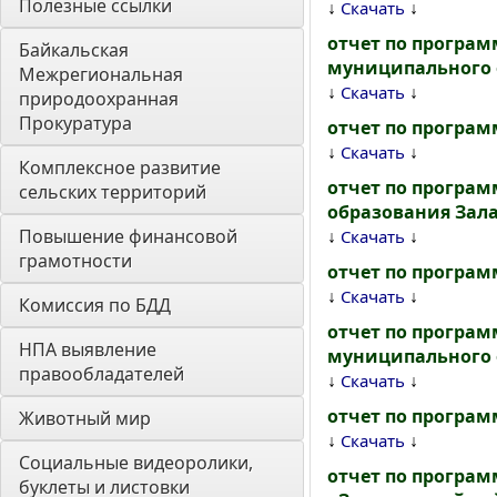
Полезные ссылки
↓
↓
Скачать
отчет по програм
Байкальская 
муниципального о
Межрегиональная 
↓
↓
Скачать
природоохранная 
Прокуратура
отчет по програ
↓
↓
Скачать
Комплексное развитие 
отчет по програ
сельских территорий
образования Зала
Повышение финансовой 
↓
↓
Скачать
грамотности
отчет по програм
↓
↓
Скачать
Комиссия по БДД
отчет по програ
НПА выявление 
муниципального о
правообладателей
↓
↓
Скачать
отчет по програм
Животный мир
↓
↓
Скачать
Социальные видеоролики, 
отчет по програ
буклеты и листовки