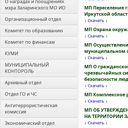
О наградах и поощрениях 
мэра Заларинского МО ИО
МП Переселение 
Иркутской области
Организационный отдел
↓
↓
Скачать
МП Охрана окружа
Комитет по образованию
↓
↓
Скачать
Комитет по финансам
МП Осуществлени
муниципальном ок
КУМИ
↓
↓
Скачать
МУНИЦИПАЛЬНЫЙ 
МП О гражданской
КОНТОРОЛЬ
чрезвычайных сит
безопасности лю
Архивный отдел
↓
↓
Скачать
Отдел ГО и ЧС
МП Комплексное р
↓
↓
Скачать
Антитеррористическая 
МП ОБ УТВЕРЖДЕ
комиссия
НА ТЕРРИТОРИИ 
↓
↓
Скачать
Экономический отдел