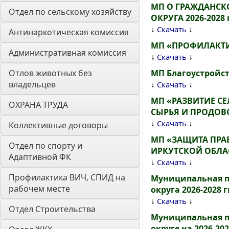
МП О ГРАЖДАНСК
Отдел по сельскому хозяйству
ОКРУГА 2026-2028
↓
↓
Скачать
Антинаркотическая комиссия
МП «ПРОФИЛАКТИ
Административная комиссия
↓
↓
Скачать
Отлов животных без 
МП Благоустройст
владельцев
↓
↓
Скачать
МП «РАЗВИТИЕ С
ОХРАНА ТРУДА
СЫРЬЯ И ПРОДОВ
↓
↓
Скачать
Коллективные договоры
МП «ЗАЩИТА ПРА
Отдел по спорту и 
ИРКУТСКОЙ ОБЛАС
Адаптивной ФК
↓
↓
Скачать
Профилактика ВИЧ, СПИД на 
Муниципальная 
рабочем месте
округа 2026-2028 г
↓
↓
Скачать
Отдел Строительства
Муниципальная п
округе на 2026-202