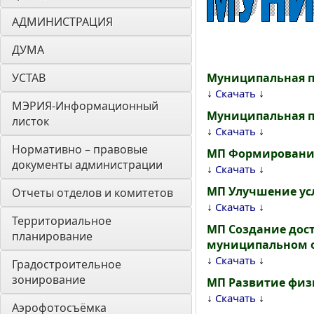
АДМИНИСТРАЦИЯ
ДУМА 
УСТАВ
Муниципальная п
↓
↓
Скачать
МЭРИЯ-Информационный 
Муниципальная п
листок
↓
↓
Скачать
Нормативно – правовые 
МП Формирование 
документы администрации
↓
↓
Скачать
МП Улучшение усл
Отчеты отделов и комитетов
↓
↓
Скачать
Территориальное 
МП Создание дос
планирование
муниципальном ок
↓
↓
Скачать
Градостроительное 
зонирование
МП Развитие физи
↓
↓
Скачать
Аэрофотосъёмка