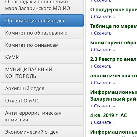
О наградах и поощрениях 
мэра Заларинского МО ИО
О поддержке про
↓
↓
Скачать
Организационный отдел
Таблица по мера
Комитет по образованию
↓
↓
Скачать
мониторинг обра
Комитет по финансам
↓
↓
Скачать
КУМИ
2.3 Реестр по ана
↓
↓
Скачать
МУНИЦИПАЛЬНЫЙ 
аналитическая спр
КОНТОРОЛЬ
↓
↓
Скачать
Архивный отдел
Информационный 
Заларинский рай
Отдел ГО и ЧС
↓
↓
Скачать
Антитеррористическая 
4 кв. 2019 г- АС
комиссия
↓
↓
Скачать
Экономический отдел
Информационный 