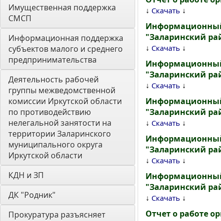
Имущественная поддержка 
↓
↓
Скачать
СМСП
Информационный 
"Заларинский рай
Информационная поддержка 
↓
↓
Скачать
субъектов малого и среднего 
предпринимательства
Информационный 
"Заларинский рай
Деятельность рабочей 
↓
↓
Скачать
группы межведомственной 
комиссии Иркутской области 
Информационный 
по противодействию 
"Заларинский рай
нелегальной занятости на 
↓
↓
Скачать
территории Заларинского 
Информационный 
муниципального округа 
"Заларинский рай
Иркутской области
↓
↓
Скачать
КДН и ЗП
Информационный 
"Заларинский рай
ДК "Родник"
↓
↓
Скачать
Отчет о работе о
Прокуратура разъясняет