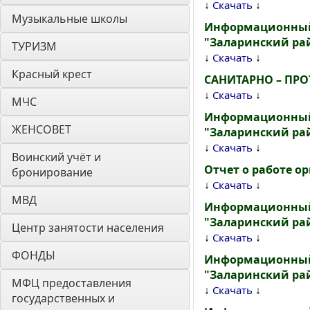
↓
↓
Скачать
Музыкальные школы
Информационный 
"Заларинский райо
ТУРИЗМ
↓
↓
Скачать
Красный крест
САНИТАРНО – ПР
↓
↓
Скачать
МЧС
Информационный 
ЖЕНСОВЕТ
"Заларинский рай
↓
↓
Скачать
Воинский учёт и 
Отчет о работе о
бронирование
↓
↓
Скачать
МВД
Информационный 
"Заларинский рай
Центр занятости населения
↓
↓
Скачать
ФОНДЫ
Информационный 
"Заларинский рай
МФЦ предоставления 
↓
↓
Скачать
государственных и 