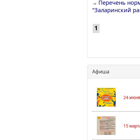
Перечень нор
→
"Заларинский ра
1
Афиша
24 июня
15 март