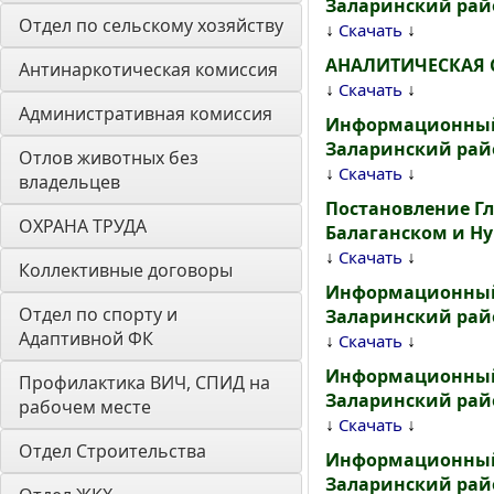
Заларинский рай
Отдел по сельскому хозяйству
↓
↓
Скачать
АНАЛИТИЧЕСКАЯ С
Антинаркотическая комиссия
↓
↓
Скачать
Административная комиссия
Информационный 
Заларинский райо
Отлов животных без 
↓
↓
Скачать
владельцев
Постановление Гл
ОХРАНА ТРУДА
Балаганском и Нук
↓
↓
Скачать
Коллективные договоры
Информационный 
Отдел по спорту и 
Заларинский райо
Адаптивной ФК
↓
↓
Скачать
Информационный 
Профилактика ВИЧ, СПИД на 
Заларинский рай
рабочем месте
↓
↓
Скачать
Отдел Строительства
Информационный 
Заларинский рай