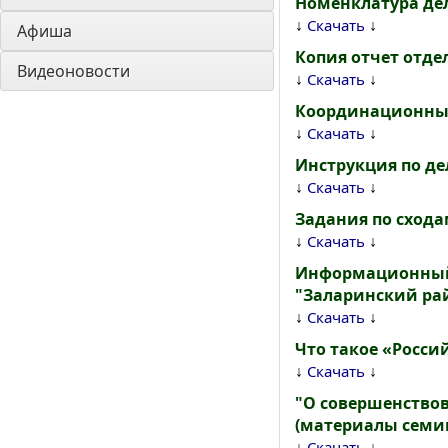
Номенклатура дел
↓
↓
Скачать
Афиша
Копия отчет отдел
Видеоновости
↓
↓
Скачать
Координационны
↓
↓
Скачать
Инструкция по д
↓
↓
Скачать
Задания по сход
↓
↓
Скачать
Информационный 
"Заларинский рай
↓
↓
Скачать
Что такое «Росси
↓
↓
Скачать
"О совершенство
(материалы семин
↓
↓
Скачать