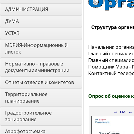
АДМИНИСТРАЦИЯ
ДУМА 
Структура орга
УСТАВ
МЭРИЯ-Информационный 
Начальник организ
листок
Главный специалис
Главный специалис
Нормативно – правовые 
Помощник Мэра -
Г
документы администрации
Контактный телеф
Отчеты отделов и комитетов
Территориальное 
Опрос об оценке 
планирование
→
←
см.
Градостроительное 
зонирование
Аэрофотосъёмка