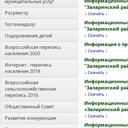
Информационный 
муниципальных услуг
"Заларинский рай
Росреестр
↓
↓
Скачать
Информационный 
Гостехнадзор
"Заларинский рай
↓
↓
Скачать
Оздоровление детей
Информация о про
Всероссийская перепись 
↓
↓
Скачать
населения 2020
Информационный 
Интернет - перепись 
"Заларинский рай
населения 2018
↓
↓
Скачать
Информационный 
Всероссийская 
"Заларинский рай
сельскохозяйственная 
↓
↓
Скачать
перепись 2016
Информационный 
Общественный Совет
«Заларинский райо
↓
↓
Скачать
Развитие конкуренции
Информационный 