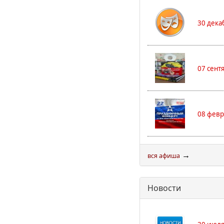
30 дека
07 сент
08 февр
→
вся афиша
Новости