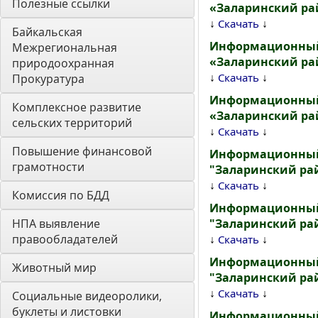
Полезные ссылки
«Заларинский райо
↓
↓
Скачать
Байкальская 
Информационный 
Межрегиональная 
«Заларинский райо
природоохранная 
↓
↓
Скачать
Прокуратура
Информационный 
Комплексное развитие 
«Заларинский райо
сельских территорий
↓
↓
Скачать
Повышение финансовой 
Информационный 
грамотности
"Заларинский рай
↓
↓
Скачать
Комиссия по БДД
Информационный 
НПА выявление 
"Заларинский рай
правообладателей
↓
↓
Скачать
Информационный 
Животный мир
"Заларинский рай
↓
↓
Скачать
Социальные видеоролики, 
буклеты и листовки
Информационный 