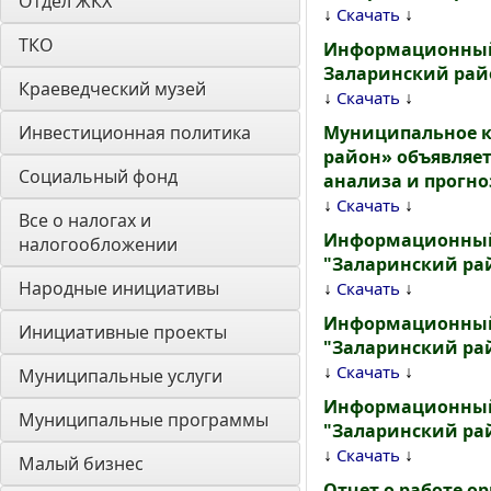
Отдел ЖКХ
↓
↓
Скачать
ТКО
Информационный 
Заларинский райо
Краеведческий музей
↓
↓
Скачать
Инвестиционная политика
Муниципальное к
район» объявляе
Социальный фонд
анализа и прогн
↓
↓
Скачать
Все о налогах и 
Информационный 
налогообложении
"Заларинский рай
Народные инициативы
↓
↓
Скачать
Информационный 
Инициативные проекты
"Заларинский рай
↓
↓
Скачать
Муниципальные услуги
Информационный 
Муниципальные программы
"Заларинский рай
↓
↓
Скачать
Малый бизнес
Отчет о работе о